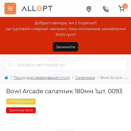
0
Доброго вечора, ми з України!!!
Це гуртовий інтернет-магазин, тому мінімальне замовлення
3000 грн!!!
Зачинити
Посуд для сервірування столу
Салатники
Bowl Arcade сал
Bowl Arcade салатник 180мм 1шт. 0093
Популярний
Закінчується