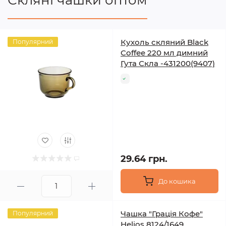
Скляні чашки оптом
Кухоль скляний Black
Популярний
Coffee 220 мл димний
Гута Скла -431200(9407)
29.64 грн.
До кошика
Чашка "Грація Кофе"
Популярний
Helios 8124/1649