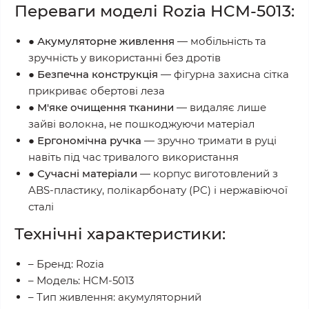
Переваги моделі Rozia HCM-5013:
●
Акумуляторне живлення
— мобільність та
зручність у використанні без дротів
●
Безпечна конструкція
— фігурна захисна сітка
прикриває обертові леза
●
М'яке очищення тканини
— видаляє лише
зайві волокна, не пошкоджуючи матеріал
●
Ергономічна ручка
— зручно тримати в руці
навіть під час тривалого використання
●
Сучасні матеріали
— корпус виготовлений з
ABS-пластику, полікарбонату (PC) і нержавіючої
сталі
Технічні характеристики:
– Бренд: Rozia
– Модель: HCM-5013
– Тип живлення: акумуляторний