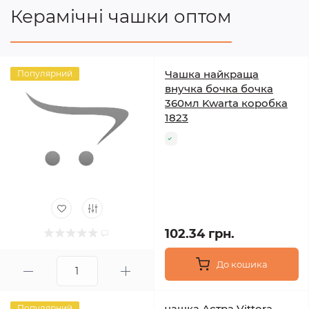
Керамічні чашки оптом
Чашка найкраща
Популярний
внучка бочка бочка
360мл Kwarta коробка
1823
102.34 грн.
До кошика
чашка Астра Vittora
Популярний