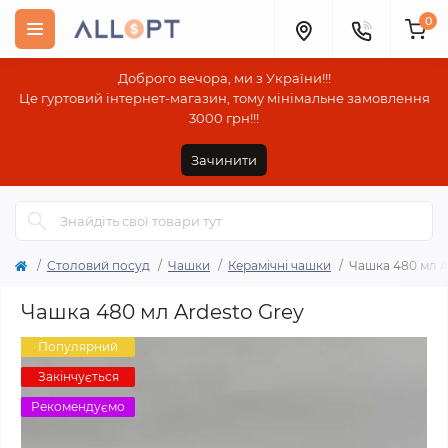
0
Доброго вечора, ми з України!!!
Це гуртовий інтернет-магазин, тому мінімальне замовлення
3000 грн!!!
Зачинити
Столовий посуд
Чашки
Керамічні чашки
Чашка 480 мл A
Чашка 480 мл Ardesto Grey
Популярний
Закінчується
Рекомендуємо