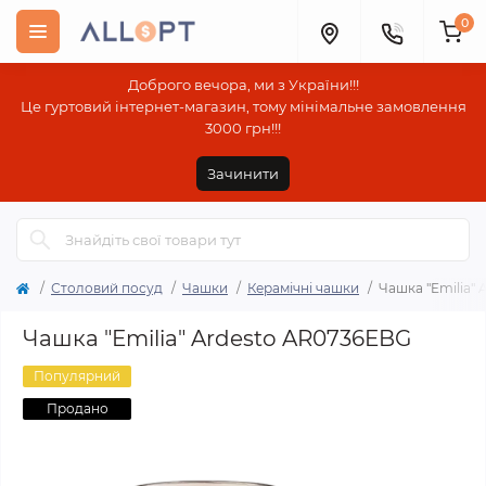
0
Доброго вечора, ми з України!!!
Це гуртовий інтернет-магазин, тому мінімальне замовлення
3000 грн!!!
Зачинити
Столовий посуд
Чашки
Керамічні чашки
Чашка "Emilia"
Чашка "Emilia" Ardesto AR0736EBG
Популярний
Продано