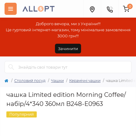
0
Доброго вечора, ми з України!!!
Це гуртовий інтернет-магазин, тому мінімальне замовлення
3000 грн!!!
Зачинити
Столовий посуд
Чашки
Керамічні чашки
чашка Limited e
чашка Limited edition Morning Coffee/
набір/4*340 360мл B248-E0963
Популярний