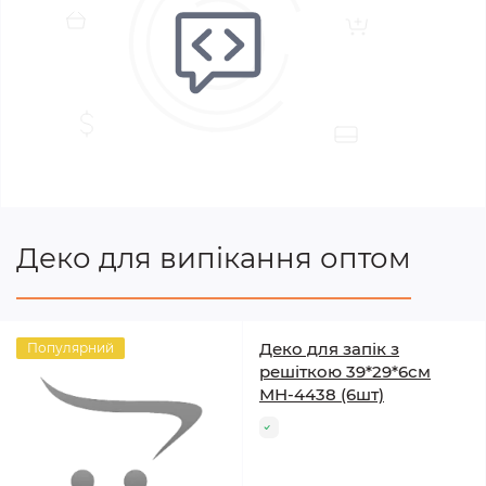
Деко для випікання оптом
Деко для запік з
Популярний
решіткою 39*29*6см
МН-4438 (6шт)