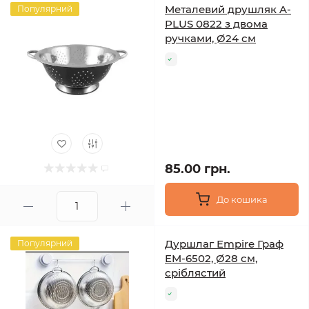
Металевий друшляк A-
Популярний
PLUS 0822 з двома
ручками, Ø24 см
85.00 грн.
До кошика
Дуршлаг Empire Граф
Популярний
EM-6502, Ø28 см,
сріблястий