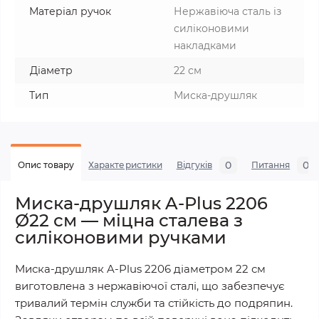
Матеріал ручок
Нержавіюча сталь із
силіконовими
накладками
Діаметр
22 см
Тип
Миска-друшляк
0
0
Опис товару
Характеристики
Відгуків
Питання
Миска-друшляк A-Plus 2206
Ø22 см — міцна сталева з
силіконовими ручками
Миска-друшляк A-Plus 2206 діаметром 22 см
виготовлена з нержавіючої сталі, що забезпечує
тривалий термін служби та стійкість до подряпин.