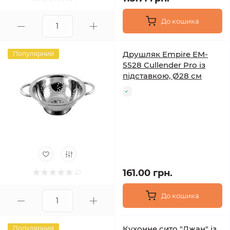
До кошика
Друшляк Empire EM-
Популярний
5528 Cullender Pro із
підставкою, Ø28 см
161.00 грн.
До кошика
Кухонне сито "Джан" із
Популярний