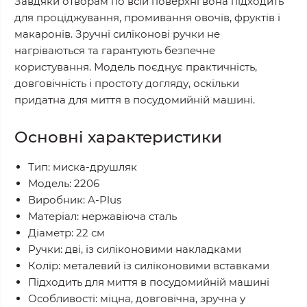
Завдяки отворам по всій поверхні вона підходить
для проціджування, промивання овочів, фруктів і
макаронів. Зручні силіконові ручки не
нагріваються та гарантують безпечне
користування. Модель поєднує практичність,
довговічність і простоту догляду, оскільки
придатна для миття в посудомийній машині.
Основні характеристики
Тип: миска-друшляк
Модель: 2206
Виробник: A-Plus
Матеріал: нержавіюча сталь
Діаметр: 22 см
Ручки: дві, із силіконовими накладками
Колір: металевий із силіконовими вставками
Підходить для миття в посудомийній машині
Особливості: міцна, довговічна, зручна у