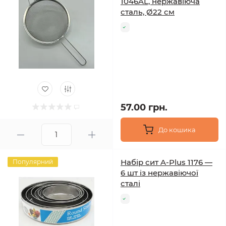
1046AL, нержавіюча
сталь, Ø22 см
57.00 грн.
До кошика
Набір сит A-Plus 1176 —
Популярний
6 шт із нержавіючої
сталі