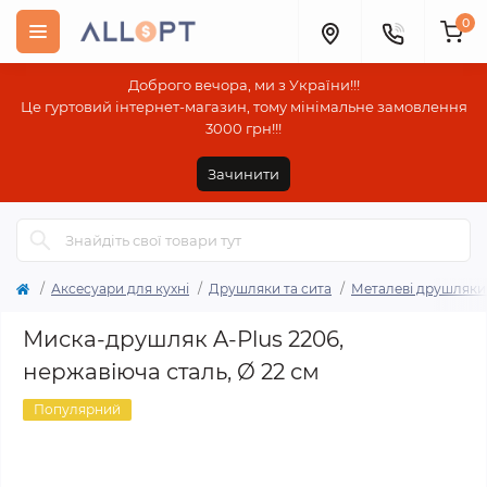
0
Доброго вечора, ми з України!!!
Це гуртовий інтернет-магазин, тому мінімальне замовлення
3000 грн!!!
Зачинити
Аксесуари для кухні
Друшляки та сита
Металеві друшляки 
Миска-друшляк A-Plus 2206,
нержавіюча сталь, Ø 22 см
Популярний