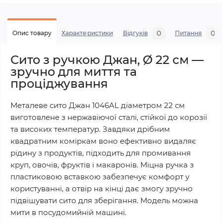
0
0
Опис товару
Характеристики
Відгуків
Питання
Сито з ручкою Джан, Ø 22 см —
зручно для миття та
проціджування
Металеве сито Джан 1046AL діаметром 22 см
виготовлене з нержавіючої сталі, стійкої до корозії
та високих температур. Завдяки дрібним
квадратним коміркам воно ефективно видаляє
рідину з продуктів, підходить для промивання
круп, овочів, фруктів і макаронів. Міцна ручка з
пластиковою вставкою забезпечує комфорт у
користуванні, а отвір на кінці дає змогу зручно
підвішувати сито для зберігання. Модель можна
мити в посудомийній машині.