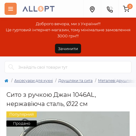
0
Доброго вечора, ми з України!!!
Це гуртовий інтернет-магазин, тому мінімальне замовлення
3000 грн!!!
Зачинити
Аксесуари для кухні
Друшляки та сита
Металеві друшляки 
Сито з ручкою Джан 1046AL,
нержавіюча сталь, Ø22 см
Популярний
Продано