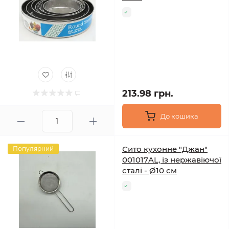
213.98 грн.
До кошика
Сито кухонне "Джан"
Популярний
001017AL, із нержавіючої
сталі - Ø10 см