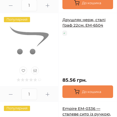
До кошика
Друшляк нерж, сталі
Популярний
Граф 22см. EM-6504
85.56 грн.
До кошика
Empire EM-0336 —
Популярний
сталеве сито із ручкою,