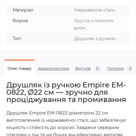
Матеріал
Нержавіюча сталь
Форма
Кругла з плоским
дном
Тип
Друшляк з ручкою
0
0
Опис товару
Характеристики
Відгуків
Питання
Друшляк із ручкою Empire EM-
0822, Ø22 см — зручно для
проціджування та промивання
Друшляк Empire EM-0822 діаметром 22 см
виготовлений із нержавіючої сталі, що забезпечує
міцність і стійкість до корозії. Завдяки середнім
отворам у дні та на боках він ефективно видаляє