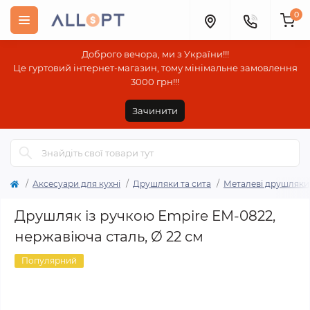
0
Доброго вечора, ми з України!!!
Це гуртовий інтернет-магазин, тому мінімальне замовлення
3000 грн!!!
Зачинити
Аксесуари для кухні
Друшляки та сита
Металеві друшляки 
Друшляк із ручкою Empire EM-0822,
нержавіюча сталь, Ø 22 см
Популярний