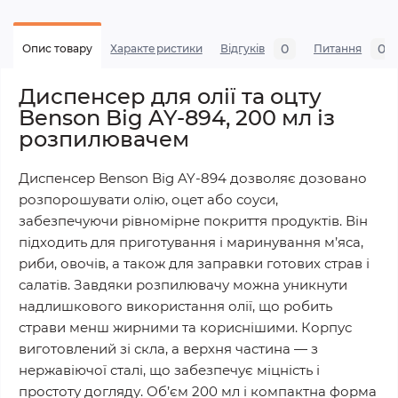
0
0
Опис товару
Характеристики
Відгуків
Питання
Диспенсер для олії та оцту
Benson Big AY-894, 200 мл із
розпилювачем
Диспенсер Benson Big AY-894 дозволяє дозовано
розпорошувати олію, оцет або соуси,
забезпечуючи рівномірне покриття продуктів. Він
підходить для приготування і маринування м’яса,
риби, овочів, а також для заправки готових страв і
салатів. Завдяки розпилювачу можна уникнути
надлишкового використання олії, що робить
страви менш жирними та кориснішими. Корпус
виготовлений зі скла, а верхня частина — з
нержавіючої сталі, що забезпечує міцність і
простоту догляду. Об’єм 200 мл і компактна форма