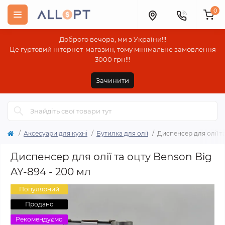
0
Доброго вечора, ми з України!!!
Це гуртовий інтернет-магазин, тому мінімальне замовлення
3000 грн!!!
Зачинити
Аксесуари для кухні
Бутилка для олії
Диспенсер для олії т
Диспенсер для олії та оцту Benson Big
AY-894 - 200 мл
Популярний
Продано
Рекомендуємо