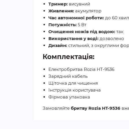
Тример:
висувний
Живлення:
акумулятор
Час автономної роботи:
до 60 хви
Потужність:
5 Вт
Очищення ножів під водою:
так
Використання у воді:
дозволено
Дизайн:
стильний, з округлими фо
Комплектація:
Електробритва Rozia HT-9536
Зарядний кабель
Щіточка для чищення
Інструкція користувача
Фірмова упаковка
Замовляйте
бритву Rozia HT-9536
вже