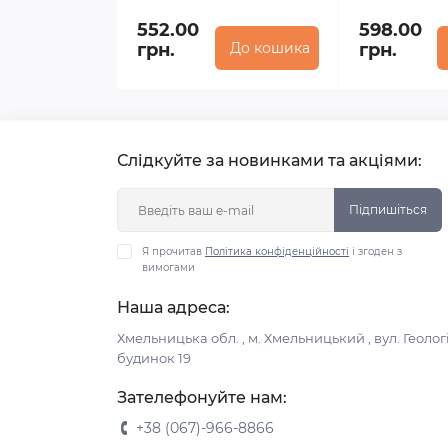
552.00
598.00
грн.
До кошика
грн.
Слідкуйте за новинками та акціями:
Підпишіться
Я прочитав
Політика конфіденційності
і згоден з
вимогами
Наша адреса:
Хмельницька обл. , м. Хмельницький , вул. Геологі
будинок 19
Зателефонуйте нам:
+38 (067)-966-8866