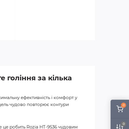
е гоління за кілька
симальну ефективність і комфорт у
одель чудово повторює контури
0
0
е це робить Rozia HT-9536 чудовим