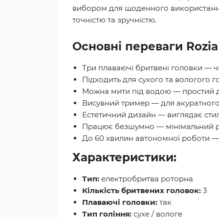
вибором для щоденного використання.
точністю та зручністю.
Основні переваги Rozia
Три плаваючі бритвені головки — ч
Підходить для сухого та вологого г
Можна мити під водою — простий 
Висувний тример — для акуратного
Естетичний дизайн — виглядає стил
Працює безшумно — мінімальний р
До 60 хвилин автономної роботи —
Характеристики:
Тип:
електробритва роторна
Кількість бритвених головок:
3
Плаваючі головки:
так
Тип гоління:
сухе / вологе