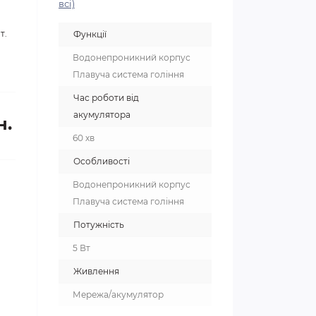
всі)
т.
Функції
Водонепроникний корпус
Плавуча система гоління
Час роботи від
акумулятора
н.
60 хв
Особливості
Водонепроникний корпус
Плавуча система гоління
Потужність
5 Вт
Живлення
Мережа/акумулятор