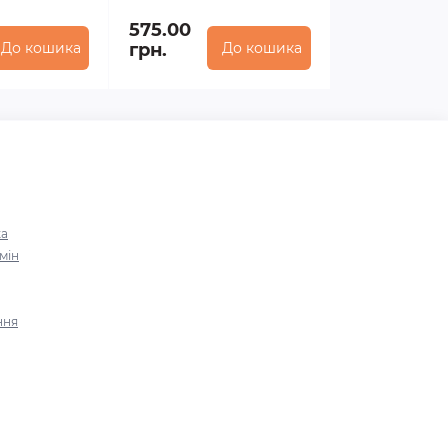
575.00
До кошика
грн.
До кошика
ка
мін
ння