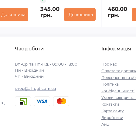
345.00
460.00
До кошика
грн.
До кошика
грн.
Час роботи
Інформація
Вт.-Ср. та Пт.-Нд. - 09:00 - 18:00
Про нас
Пн - Вихідний
Оплата та достав
Чт. - Вихідний
Повернення та об
Політика
shop@all-opt.com.ua
конфіденційності
Умови використа
в ,
Контакти
Карта сайту
Виробники
Акції