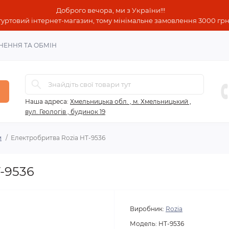
Доброго вечора, ми з України!!!
гуртовий інтернет-магазин, тому мінімальне замовлення 3000 грн!
НЕННЯ ТА ОБМІН
Наша адреса:
Хмельницька обл. , м. Хмельницький ,
вул. Геологів , будинок 19
и
Електробритва Rozia HT-9536
-9536
Виробник:
Rozia
Модель:
HT-9536