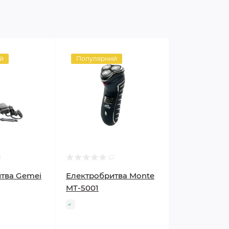
й
Популярний
тва Gemei
Електробритва Monte
MT-5001