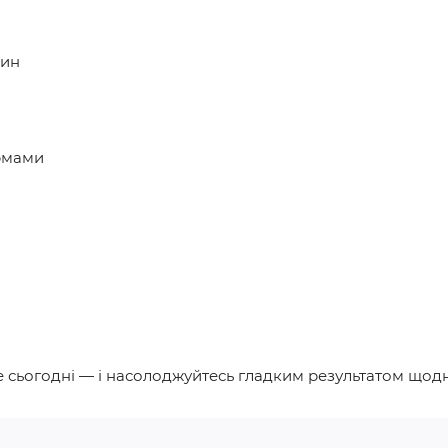
лин
рмами
 сьогодні — і насолоджуйтесь гладким результатом щодн