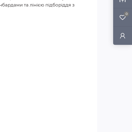
бардами та лінією підборіддя з
0