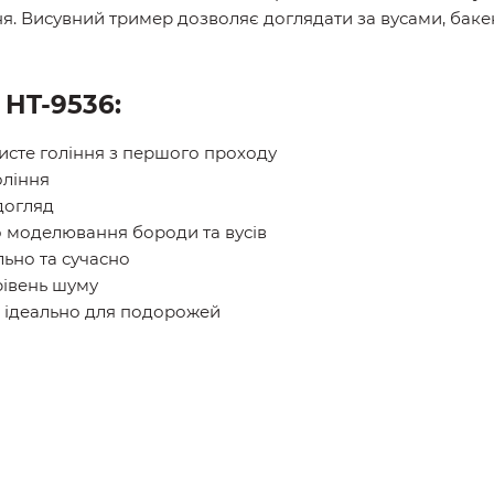
 Висувний тример дозволяє доглядати за вусами, бакен
 HT-9536:
исте гоління з першого проходу
оління
догляд
 моделювання бороди та вусів
ьно та сучасно
івень шуму
 ідеально для подорожей