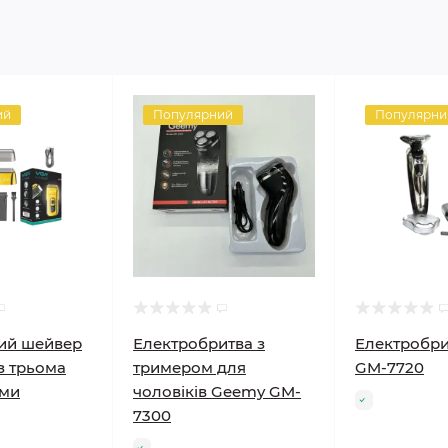
ий
Популярний
Популярни
ий шейвер
Електробритва з
Електробри
з трьома
тримером для
GM-7720
ями
чоловіків Geemy GM-
7300