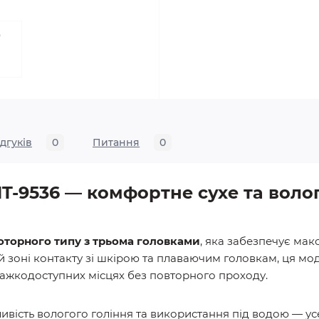
ідгуків
0
Питання
0
T-9536 — комфортне сухе та волог
оторного типу з трьома головками
, яка забезпечує мак
й зоні контакту зі шкірою та плаваючим головкам, ця м
важкодоступних місцях без повторного проходу.
ивість вологого гоління та використання під водою — ус