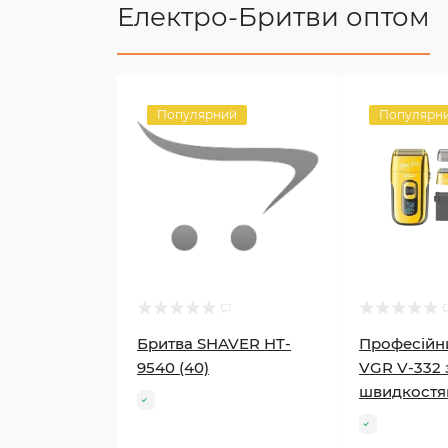
Електро-Бритви оптом
Популярний
Популярн
Бритва SHAVER HT-
Професійн
9540 (40)
VGR V-332 
швидкост