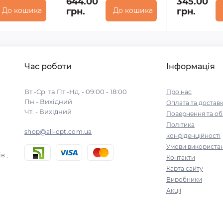
644.00
345.00
До кошика
грн.
До кошика
грн.
Час роботи
Інформація
Вт.-Ср. та Пт.-Нд. - 09:00 - 18:00
Про нас
Пн - Вихідний
Оплата та достав
Чт. - Вихідний
Повернення та об
Політика
shop@all-opt.com.ua
конфіденційності
Умови використа
в ,
Контакти
Карта сайту
Виробники
Акції