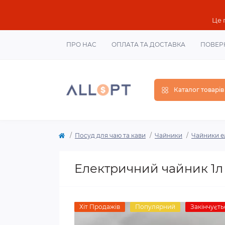
Це 
ПРО НАС
ОПЛАТА ТА ДОСТАВКА
ПОВЕР
Каталог товарів
Посуд для чаю та кави
Чайники
Чайники е
Електричний чайник 1л
Хіт Продажів
Популярний
Закінчуєть