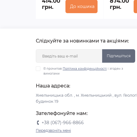
414.00
874.00
грн.
До кошика
грн.
Слідкуйте за новинками та акціями:
Підпишіться
Я прочитав
Політика конфіденційності
і згоден з
вимогами
Наша адреса:
Хмельницька обл. , м. Хмельницький , вул. Геологі
будинок 19
Зателефонуйте нам:
+38 (067)-966-8866
Передзвоніть мені