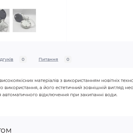
ідгуків
0
Питання
0
исокоякісних матеріалів з використанням новітніх техно
о використання, а його естетичний зовнішній вигляд не
я автоматичного відключення при закипанні води.
том