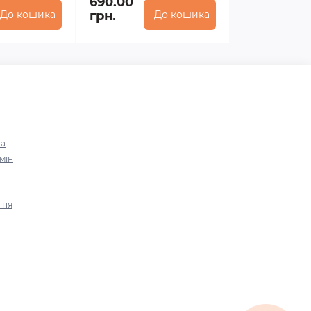
690.00
До кошика
грн.
До кошика
ка
мін
ння