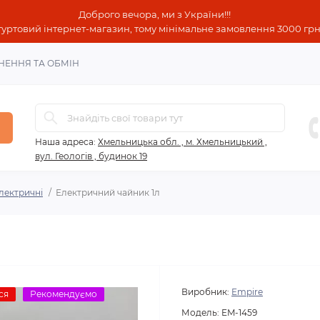
Доброго вечора, ми з України!!!
гуртовий інтернет-магазин, тому мінімальне замовлення 3000 грн!
НЕННЯ ТА ОБМІН
Наша адреса:
Хмельницька обл. , м. Хмельницький ,
вул. Геологів , будинок 19
лектричні
Електричний чайник 1л
Виробник:
Empire
ся
Рекомендуємо
Модель:
EM-1459