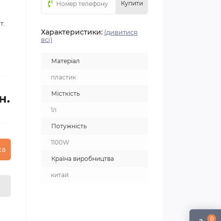
Купити
т.
Характеристики:
(дивитися
всі)
Матеріал
пластик
Місткість
н.
1л
Потужність
1100W
ка
Країна виробництва
китай
0