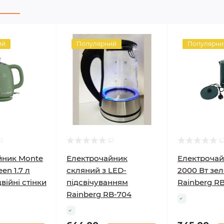
ий
Популярний
Популярни
йник Monte
Електрочайник
Електрочай
en 1.7 л
скляний з LED-
2000 Вт зе
війні стінки
підсвічуванням
Rainberg R
Rainberg RB-704