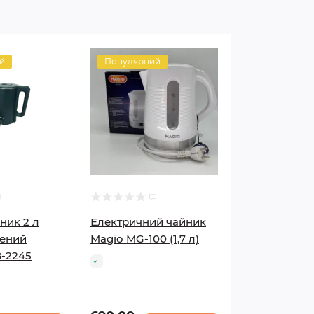
й
Популярний
ник 2 л
Електричний чайник
лений
Magio MG-100 (1,7 л)
B-2245