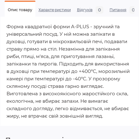
0
0
Опис товару
Характеристики
Відгуків
Питання
Форма квадратної форми A-PLUS - зручний та
універсальний посуд. У ній можна запікати в
духовці, готувати в мікрохвильовій печі, подавати
страву прямо на стіл. Незамінна для запікання
риби, птиці, м'яса, для приготування лазаньї,
запіканки та пирогів. Підходить для використання
в духовці при температурі до +400°С, морозильній
камері при температурі до -40°С. У прозорому
скляному посуді страва гарно виглядає.
Виготовлена ​​з високоякісного жаростійкого скла,
екологічна, не вбирає запахи. Не вимагає
складного догляду, легко відмивається, не вбирає
жиру, не втрачає свій зовнішній вигляд.