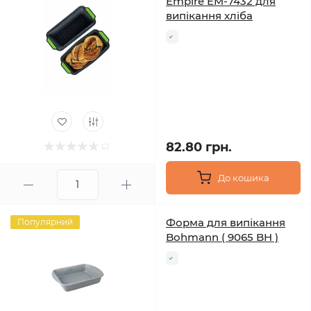
Empire EM-7432 для
випікання хліба
82.80 грн.
До кошика
Форма для випікання
Популярний
Bohmann ( 9065 BH )