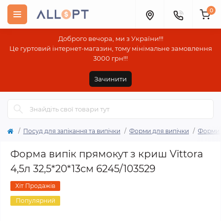
0
Доброго вечора, ми з України!!!
Це гуртовий інтернет-магазин, тому мінімальне замовлення
3000 грн!!!
Зачинити
Посуд для запікання та випічки
Форми для випічки
Форми 
Форма випік прямокут з криш Vittora
4,5л 32,5*20*13см 6245/103529
Хіт Продажів
Популярний