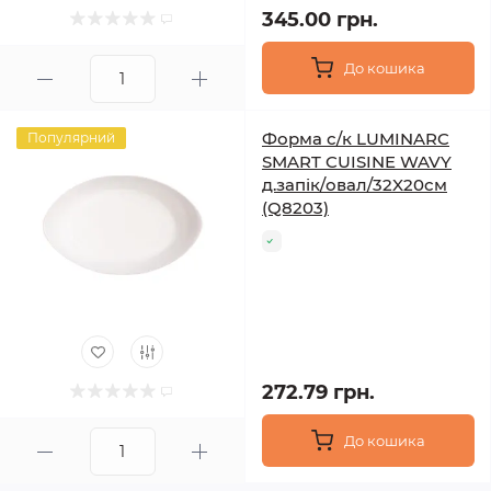
345.00 грн.
До кошика
Форма с/к LUMINARC
Популярний
SMART CUISINE WAVY
д.запік/овал/32X20см
(Q8203)
272.79 грн.
До кошика