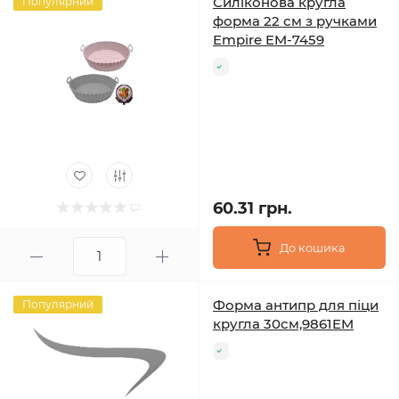
Силіконова кругла
Популярний
форма 22 см з ручками
Empire EM-7459
60.31 грн.
До кошика
Форма антипр для піци
Популярний
кругла 30см,9861EM