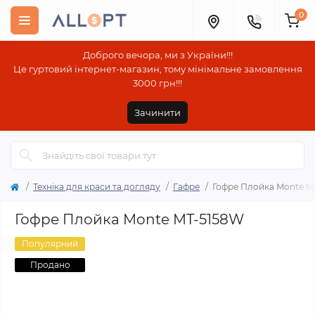
0
Доброго вечора, ми з України!!!
Це гуртовий інтернет-магазин, тому мінімальне замовлення
3000 грн!!!
Зачинити
Техніка для краси та догляду
Гафре
Гофре Плойка Monte M
Гофре Плойка Monte MT-5158W
Популярний
Продано