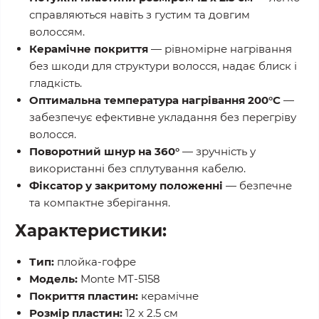
справляються навіть з густим та довгим
волоссям.
Керамічне покриття
— рівномірне нагрівання
без шкоди для структури волосся, надає блиск і
гладкість.
Оптимальна температура нагрівання 200°C
—
забезпечує ефективне укладання без перегріву
волосся.
Поворотний шнур на 360°
— зручність у
використанні без сплутування кабелю.
Фіксатор у закритому положенні
— безпечне
та компактне зберігання.
Характеристики:
Тип:
плойка-гофре
Модель:
Monte MT-5158
Покриття пластин:
керамічне
Розмір пластин:
12 х 2.5 см