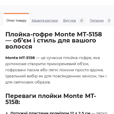
0
0
Опис товару
Характеристики
Відгуків
Питання
Плойка-гофре Monte MT-5158
— об’єм і стиль для вашого
волосся
Monte MT-5158
— це сучасна плойка-гофре, яка
допоможе створити прикореневий об’єм,
гофровані пасма або легкі локони просто вдома.
Ідеальний вибір як для повсякденних зачісок, так і
для святкових образів.
Переваги плойки Monte MT-
5158:
Потужні пластини розміром 12 x 2.5 см
— легко