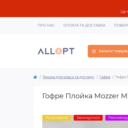
Це 
ПРО НАС
ОПЛАТА ТА ДОСТАВКА
ПОВЕР
Каталог товарів
Техніка для краси та догляду
Гафре
Гофре 
Гофре Плойка Mozzer 
Популярний
Закінчується
Рекоменд