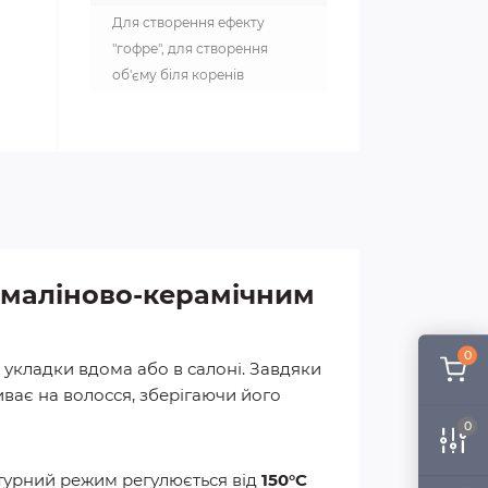
Для створення ефекту
"гофре", для створення
об'єму біля коренів
урмаліново-керамічним
0
 укладки вдома або в салоні. Завдяки
ває на волосся, зберігаючи його
0
атурний режим регулюється від
150°C