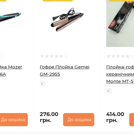
йка Mozer
Гофре Плойка Gemei
Плойка-гоф
56A
GM-2955
керамічним
Monte MT-5
276.00
414.00
До кошика
грн.
До кошика
грн.