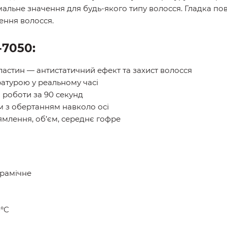
мальне значення для будь-якого типу волосся. Гладка по
ення волосся.
-7050:
астин — антистатичний ефект та захист волосся
атурою у реальному часі
 роботи за 90 секунд
м з обертанням навколо осі
ямлення, об’єм, середнє гофре
рамічне
0°C