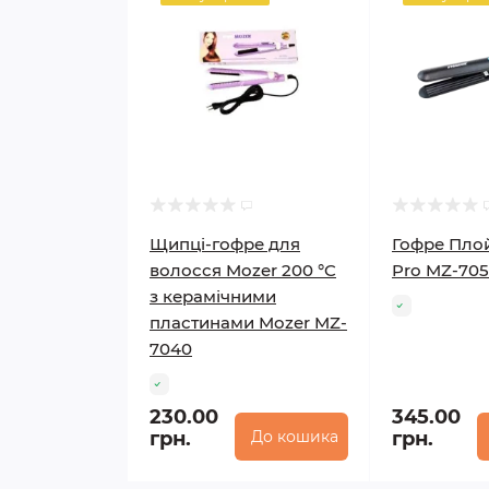
Щипці-гофре для
Гофре Пло
волосся Mozer 200 °C
Pro MZ-70
з керамічними
пластинами Mozer MZ-
7040
230.00
345.00
грн.
До кошика
грн.