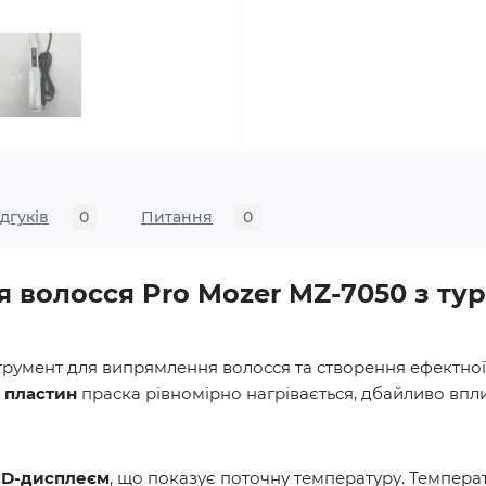
ідгуків
0
Питання
0
я волосся Pro Mozer MZ-7050 з т
трумент для випрямлення волосся та створення ефектної
 пластин
праска рівномірно нагрівається, дбайливо впли
CD-дисплеєм
, що показує поточну температуру. Темпер