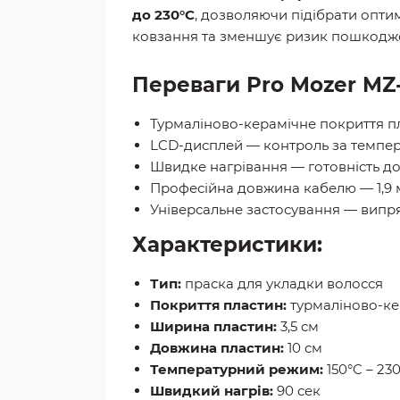
до 230°C
, дозволяючи підібрати опти
ковзання та зменшує ризик пошкодж
Переваги Pro Mozer MZ
Турмаліново-керамічне покриття пл
LCD-дисплей — контроль за темпер
Швидке нагрівання — готовність до
Професійна довжина кабелю — 1,9 
Універсальне застосування — випр
Характеристики:
Тип:
праска для укладки волосся
Покриття пластин:
турмаліново-ке
Ширина пластин:
3,5 см
Довжина пластин:
10 см
Температурний режим:
150°C – 23
Швидкий нагрів:
90 сек