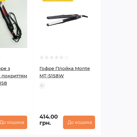
ре з
Гофре Плойка Monte
 покриттям
MT-5158W
158
414.00
До кошика
грн.
До кошика