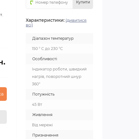
Купити
т.
Характеристики:
(дивитися
всі)
Діапазон температур
150 ° С до 230 °C
Особливості
н.
Індикатор роботи, швидкий
нагрів, поворотний шнур
360°
ка
Потужність
45 Вт
Живлення
Від мережі
Призначення