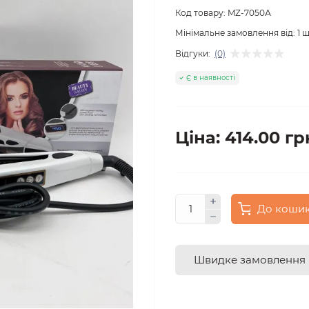
Код товару:
MZ-7050А
Мінімальне замовлення від:
1
ш
Відгуки:
(0)
Є в наявності
Ціна: 414.00 гр
До коши
Швидке замовлення