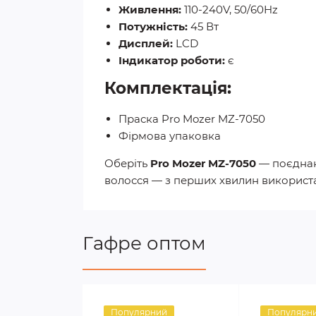
Живлення:
110-240V, 50/60Hz
Потужність:
45 Вт
Дисплей:
LCD
Індикатор роботи:
є
Комплектація:
Праска Pro Mozer MZ-7050
Фірмова упаковка
Оберіть
Pro Mozer MZ-7050
— поєднанн
волосся — з перших хвилин використ
Гафре оптом
Популярний
Популярн