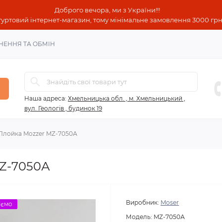
Доброго вечора, ми з України!!!
гуртовий інтернет-магазин, тому мінімальне замовлення 3000 грн!
НЕННЯ ТА ОБМІН
Наша адреса:
Хмельницька обл. , м. Хмельницький ,
вул. Геологів , будинок 19
Плойка Mozzer MZ-7050А
MZ-7050А
Виробник:
Moser
уємо
Модель:
MZ-7050А