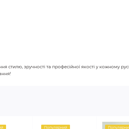
я стилю, зручності та професійної якості у кожному русі
ання!
ий
Популярний
Популярни