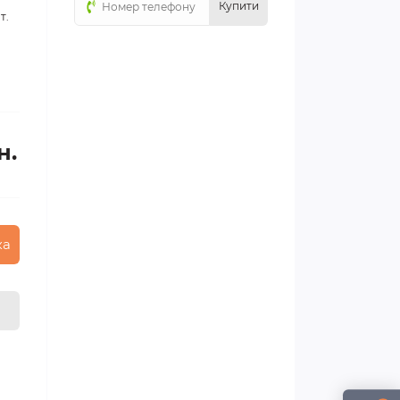
Купити
т.
н.
ка