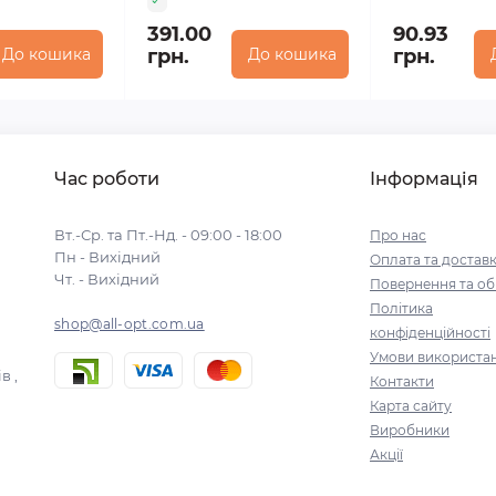
391.00
90.93
До кошика
грн.
До кошика
грн.
Час роботи
Інформація
Вт.-Ср. та Пт.-Нд. - 09:00 - 18:00
Про нас
Пн - Вихідний
Оплата та достав
Чт. - Вихідний
Повернення та об
Політика
shop@all-opt.com.ua
конфіденційності
Умови використа
в ,
Контакти
Карта сайту
Виробники
Акції