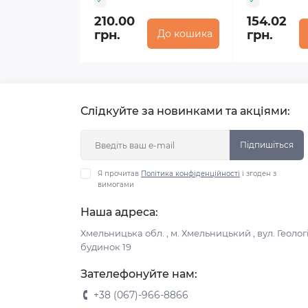
210.00
154.02
грн.
До кошика
грн.
Слідкуйте за новинками та акціями:
Підпишіться
Я прочитав
Політика конфіденційності
і згоден з
вимогами
Наша адреса:
Хмельницька обл. , м. Хмельницький , вул. Геологі
будинок 19
Зателефонуйте нам:
+38 (067)-966-8866