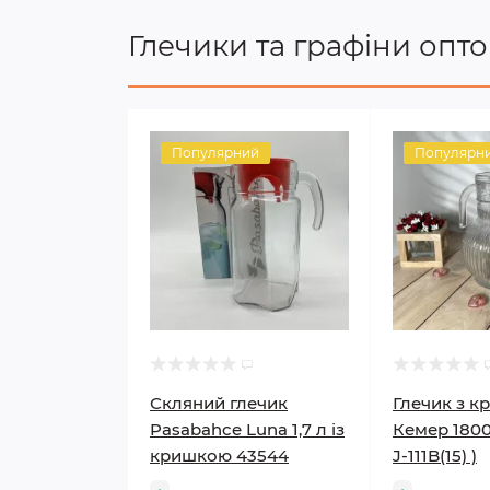
Глечики та графіни опт
Популярний
Популярн
Скляний глечик
Глечик з 
Pasabahce Luna 1,7 л із
Кемер 1800
кришкою 43544
J-111B(15) )