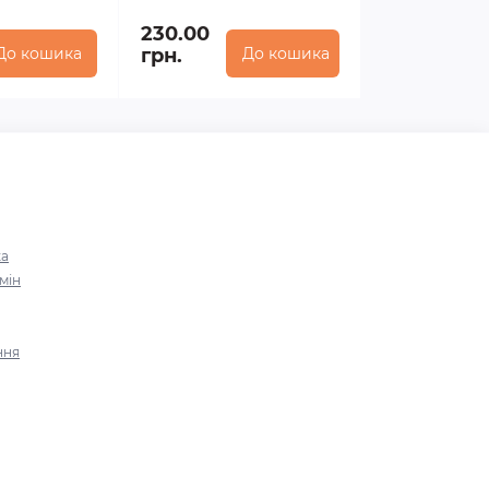
230.00
До кошика
грн.
До кошика
ка
мін
ння