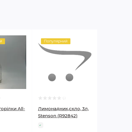
й
Популярний
орілки All-
Лимонадник,скло, 3л,
Stenson (R92842)