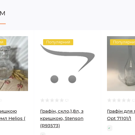
ом
ий
Популярний
Популярни
кришкою
Графін, скло,1,8л, з
Графін для г
мл Helios (
кришкою, Stenson
Opt 71101/1
(R93573)