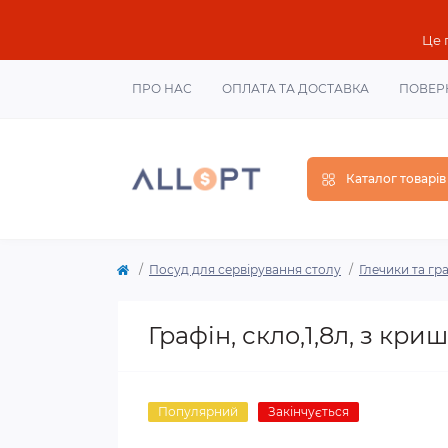
Це 
ПРО НАС
ОПЛАТА ТА ДОСТАВКА
ПОВЕР
Каталог товарів
Посуд для сервірування столу
Глечики та гр
Графін, скло,1,8л, з кри
Популярний
Закінчується