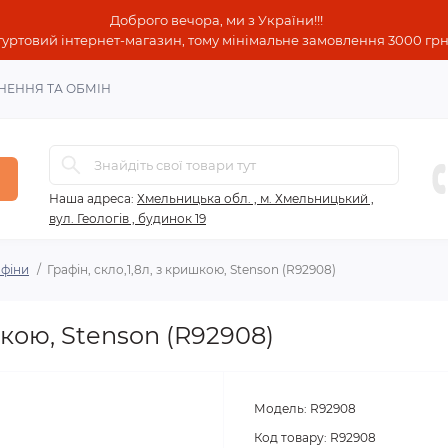
Доброго вечора, ми з України!!!
гуртовий інтернет-магазин, тому мінімальне замовлення 3000 грн!
НЕННЯ ТА ОБМІН
Наша адреса:
Хмельницька обл. , м. Хмельницький ,
вул. Геологів , будинок 19
афіни
Графін, скло,1,8л, з кришкою, Stenson (R92908)
шкою, Stenson (R92908)
Модель:
R92908
Код товару:
R92908