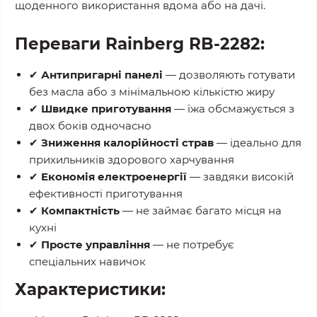
щоденного використання вдома або на дачі.
Переваги Rainberg RB-2282:
✔
Антипригарні панелі
— дозволяють готувати
без масла або з мінімальною кількістю жиру
✔
Швидке приготування
— їжа обсмажується з
двох боків одночасно
✔
Зниження калорійності страв
— ідеально для
прихильників здорового харчування
✔
Економія електроенергії
— завдяки високій
ефективності приготування
✔
Компактність
— не займає багато місця на
кухні
✔
Просте управління
— не потребує
спеціальних навичок
Характеристики: