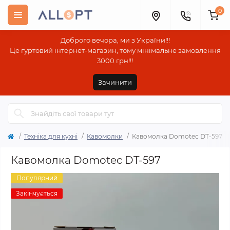
0
Доброго вечора, ми з України!!!
Це гуртовий інтернет-магазин, тому мінімальне замовлення
3000 грн!!!
Зачинити
Техніка для кухні
Кавомолки
Кавомолка Domotec DT-597
Кавомолка Domotec DT-597
Популярний
Закінчується