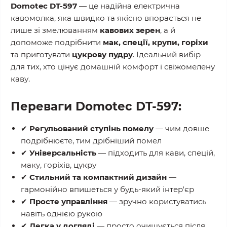
Domotec DT-597
— це надійна електрична
кавомолка, яка швидко та якісно впорається не
лише зі змелюванням
кавових зерен
, а й
допоможе подрібнити
мак, спеції, крупи, горіхи
та приготувати
цукрову пудру
. Ідеальний вибір
для тих, хто цінує домашній комфорт і свіжомелену
каву.
Переваги Domotec DT-597:
✔
Регульований ступінь помелу
— чим довше
подрібнюєте, тим дрібніший помел
✔
Універсальність
— підходить для кави, спецій,
маку, горіхів, цукру
✔
Стильний та компактний дизайн
—
гармонійно впишеться у будь-який інтер'єр
✔
Просте управління
— зручно користуватись
навіть однією рукою
✔
Легка у догляді
— просто очищується після