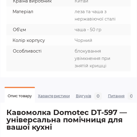
Країна виробник
Китай
Матеріал
леза та чаша з
нержавіючої сталі
Об'єм
чаша - 50 гр
Колір корпусу
Чорний
Особливості
блокування
увімкнення при
знятій кришці
0
0
Опис товару
Характеристики
Відгуків
Питання
Кавомолка Domotec DT-597 —
універсальна помічниця для
вашої кухні