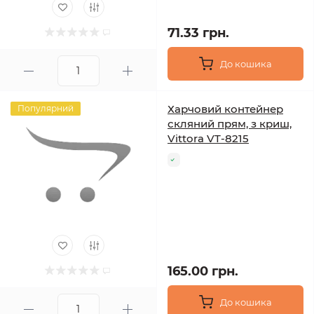
71.33 грн.
До кошика
Харчовий контейнер
Популярний
скляний прям, з криш,
Vittora VT-8215
165.00 грн.
До кошика