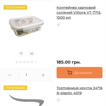
Контейнер харчовий
Популярний
скляний Vittora VT-7715,
1500 мл
185.00 грн.
До кошика
Тортовниця кругла 34*16
Популярний
R-plastic 4019