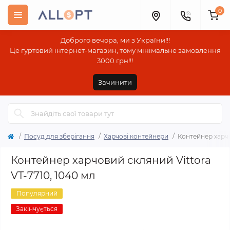
0
Доброго вечора, ми з України!!!
Це гуртовий інтернет-магазин, тому мінімальне замовлення
3000 грн!!!
Зачинити
Посуд для зберігання
Харчові контейнери
Контейнер харчо
Контейнер харчовий скляний Vittora
VT-7710, 1040 мл
Популярний
Закінчується