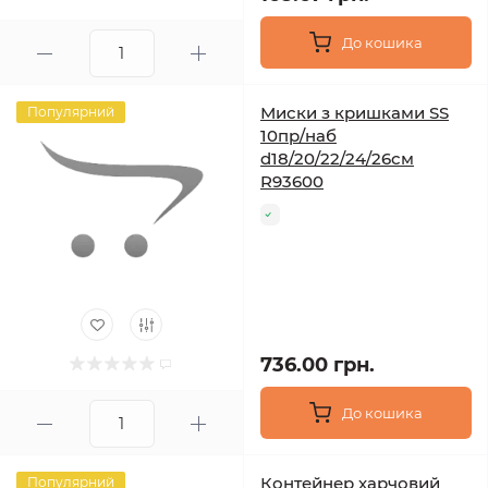
До кошика
Миски з кришками SS
Популярний
10пр/наб
d18/20/22/24/26см
R93600
736.00 грн.
До кошика
Контейнер харчовий
Популярний