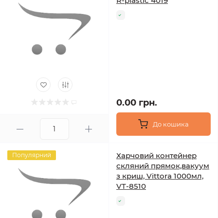
R-plastic 4019
0.00 грн.
До кошика
Харчовий контейнер
Популярний
скляний прямок,вакуум
з криш, Vittora 1000мл,
VT-8510