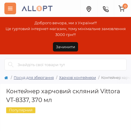
0
Доброго вечора, ми з України!!!
Це гуртовий інтернет-магазин, тому мінімальне замовлення
3000 грн!!!
Зачинити
Посуд для зберігання
Харчові контейнери
Контейнер харчо
Контейнер харчовий скляний Vittora
VT-8337, 370 мл
Популярний