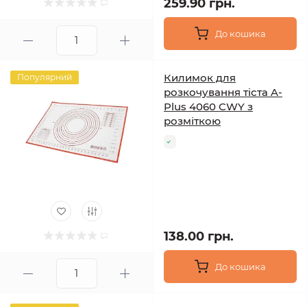
259.90 грн.
До кошика
Килимок для
Популярний
розкочування тіста A-
Plus 4060 CWY з
розміткою
138.00 грн.
До кошика