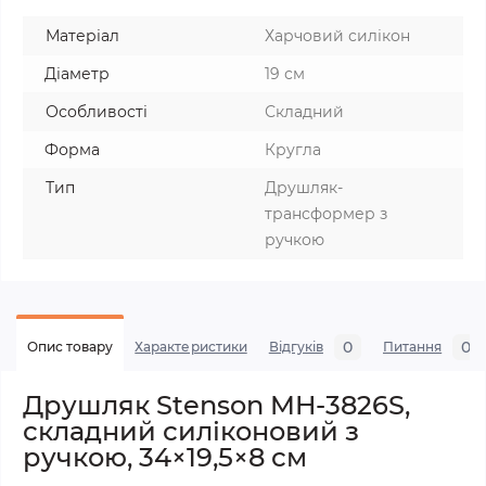
Матеріал
Харчовий силікон
Діаметр
19 см
Особливості
Складний
Форма
Кругла
Тип
Друшляк-
трансформер з
ручкою
0
0
Опис товару
Характеристики
Відгуків
Питання
Друшляк Stenson MH-3826S,
складний силіконовий з
ручкою, 34×19,5×8 см