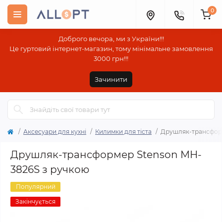
0
Доброго вечора, ми з України!!!
Це гуртовий інтернет-магазин, тому мінімальне замовлення
3000 грн!!!
Зачинити
Аксесуари для кухні
Килимки для тіста
Друшляк-трансформ
Друшляк-трансформер Stenson MH-
3826S з ручкою
Популярний
Закінчується