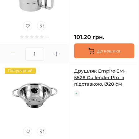
101.20 грн.
До кошика
Друшляк Empire EM-
Популярний
5528 Cullender Pro із
підставкою, Ø28 см