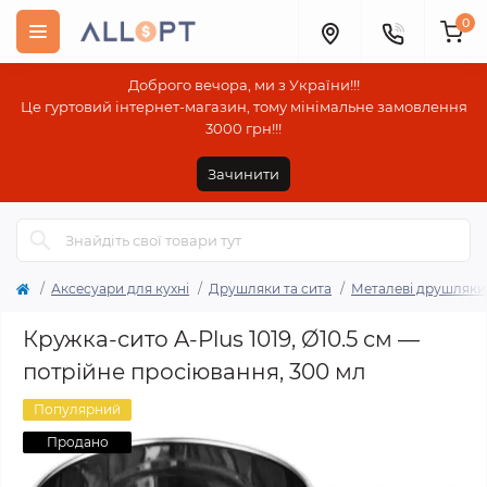
0
Доброго вечора, ми з України!!!
Це гуртовий інтернет-магазин, тому мінімальне замовлення
3000 грн!!!
Зачинити
Аксесуари для кухні
Друшляки та сита
Металеві друшляки 
Кружка-сито A-Plus 1019, Ø10.5 см —
потрійне просіювання, 300 мл
Популярний
Продано