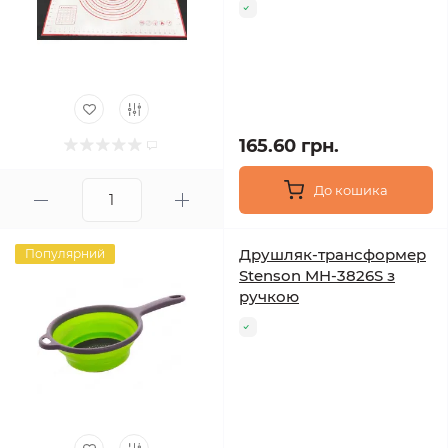
165.60 грн.
До кошика
Друшляк-трансформер
Популярний
Stenson MH-3826S з
ручкою