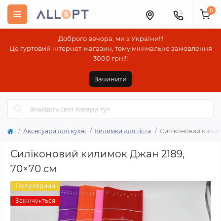
0
Доброго вечора, ми з України!!!
Це гуртовий інтернет-магазин, тому мінімальне замовлення
3000 грн!!!
Зачинити
Аксесуари для кухні
Килимки для тіста
Силіконовий килим
Силіконовий килимок Джан 2189,
70×70 см
Популярний
Закінчується