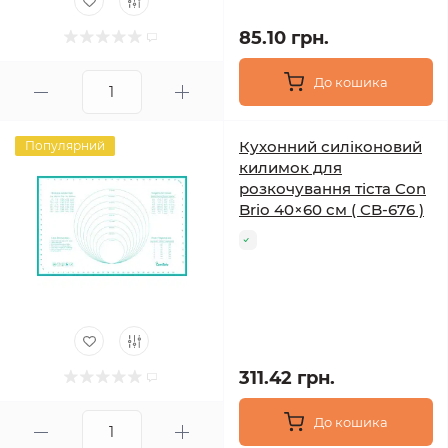
85.10 грн.
До кошика
Кухонний силіконовий
Популярний
килимок для
розкочування тіста Con
Brio 40×60 см ( CB-676 )
311.42 грн.
До кошика