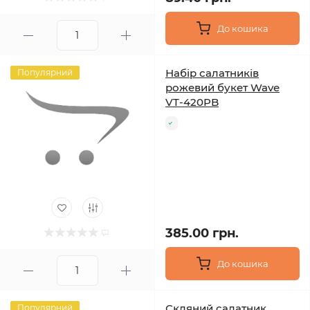
До кошика
Набір салатників
Популярний
рожевий букет Wave
VT-420PB
385.00 грн.
До кошика
Скляний салатник
Популярний