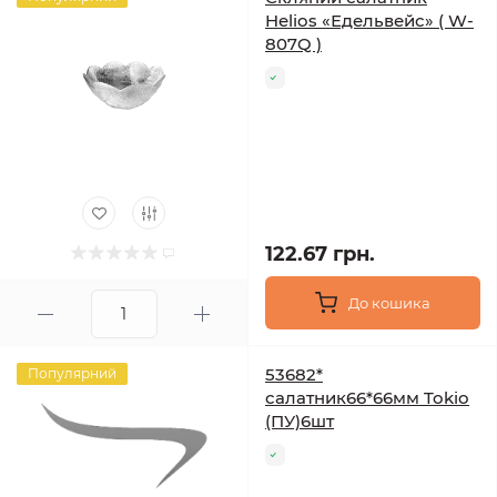
Helios «Едельвейс» ( W-
807Q )
122.67 грн.
До кошика
53682*
Популярний
салатник66*66мм Tokio
(ПУ)6шт