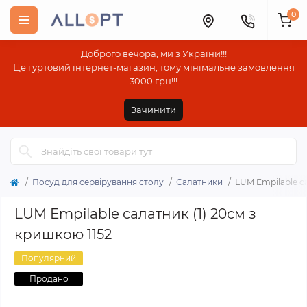
0
Доброго вечора, ми з України!!!
Це гуртовий інтернет-магазин, тому мінімальне замовлення
3000 грн!!!
Зачинити
Посуд для сервірування столу
Салатники
LUM Empilable са
LUM Empilable салатник (1) 20см з
кришкою 1152
Популярний
Продано