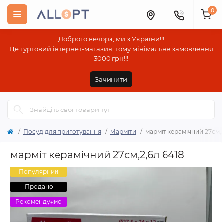
0
Доброго вечора, ми з України!!!
Це гуртовий інтернет-магазин, тому мінімальне замовлення
3000 грн!!!
Зачинити
Посуд для приготування
Марміти
марміт керамічний 27см,
марміт керамічний 27см,2,6л 6418
Популярний
Продано
Рекомендуємо