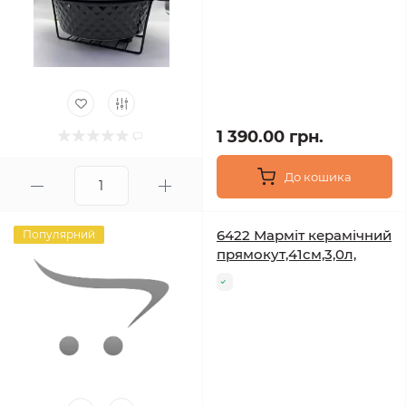
1 390.00 грн.
До кошика
6422 Марміт керамічний
Популярний
прямокут,41см,3,0л,