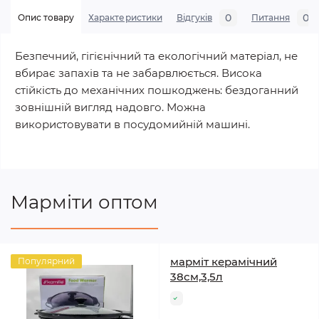
0
0
Опис товару
Характеристики
Відгуків
Питання
Безпечний, гігієнічний та екологічний матеріал, не
вбирає запахів та не забарвлюється. Висока
стійкість до механічних пошкоджень: бездоганний
зовнішній вигляд надовго. Можна
використовувати в посудомийній машині.
Марміти оптом
марміт керамічний
Популярний
38см,3,5л