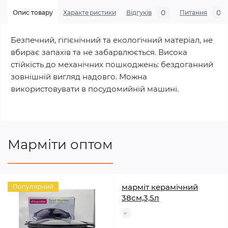
0
0
Опис товару
Характеристики
Відгуків
Питання
Безпечний, гігієнічний та екологічний матеріал, не
вбирає запахів та не забарвлюється. Висока
стійкість до механічних пошкоджень: бездоганний
зовнішній вигляд надовго. Можна
використовувати в посудомийній машині.
Марміти оптом
марміт керамічний
Популярний
38см,3,5л