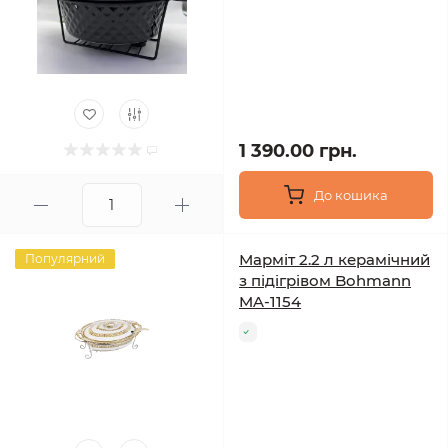
1 390.00 грн.
До кошика
Марміт 2.2 л керамічний
Популярний
з підігрівом Bohmann
MA-1154