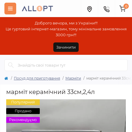
0
Доброго вечора, ми з України!!!
Це гуртовий інтернет-магазин, тому мінімальне замовлення
3000 грн!!!
Зачинити
Посуд для приготування
Марміти
марміт керамічний 33см,
марміт керамічний 33см,2,4л
Популярний
Продано
Рекомендуємо