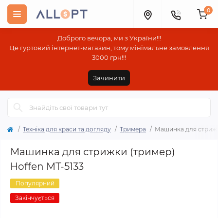
0
Доброго вечора, ми з України!!!
Це гуртовий інтернет-магазин, тому мінімальне замовлення
3000 грн!!!
Зачинити
Техніка для краси та догляду
Тримера
Машинка для стрижк
Машинка для стрижки (тример)
Hoffen MT-5133
Популярний
Закінчується