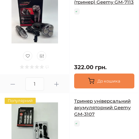
(тример) Geemy GM-7113
322.00 грн.
До кошика
Тример універсальний
Популярний
акумуляторний Geemy
GM-3107