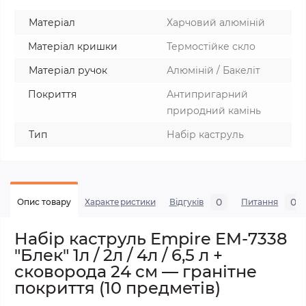
Матеріал
Харчовий алюміній
Матеріал кришки
Термостійке скло
Матеріал ручок
Алюміній / Бакеліт
Покриття
Антипригарний
природний камінь
Тип
Набір каструль
0
0
Опис товару
Характеристики
Відгуків
Питання
Набір каструль Empire EM-7338
"Блек" 1л / 2л / 4л / 6,5 л +
сковорода 24 см — гранітне
покриття (10 предметів)