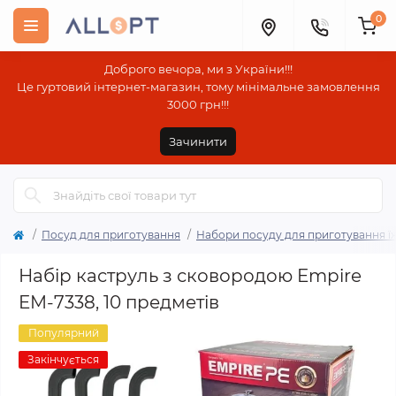
0
Доброго вечора, ми з України!!!
Це гуртовий інтернет-магазин, тому мінімальне замовлення
3000 грн!!!
Зачинити
Посуд для приготування
Набори посуду для приготування ї
Набір каструль з сковородою Empire
EM-7338, 10 предметів
Популярний
Закінчується