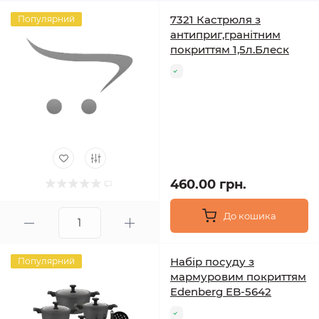
7321 Кастрюля з
Популярний
антиприг,гранітним
покриттям 1,5л.Блеск
460.00 грн.
До кошика
Набір посуду з
Популярний
мармуровим покриттям
Edenberg EB-5642