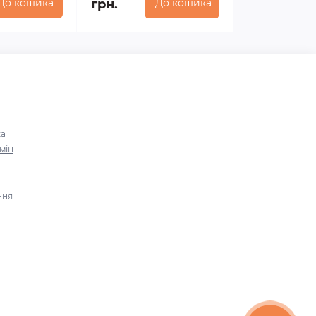
До кошика
грн.
До кошика
ка
мін
ння