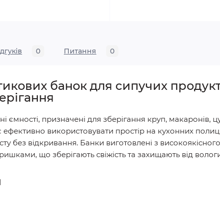
ідгуків
0
Питання
0
икових банок для сипучих продуктів
берігання
ні ємності, призначені для зберігання круп, макаронів, цу
 ефективно використовувати простір на кухонних полицях
ту без відкривання. Банки виготовлені з високоякісного
ришками, що зберігають свіжість та захищають від вологи
и