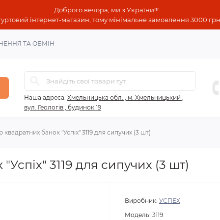
Доброго вечора, ми з України!!!
гуртовий інтернет-магазин, тому мінімальне замовлення 3000 грн!
НЕННЯ ТА ОБМІН
Наша адреса:
Хмельницька обл. , м. Хмельницький ,
вул. Геологів , будинок 19
р квадратних банок "Успіх" 3119 для сипучих (3 шт)
"Успіх" 3119 для сипучих (3 шт)
Виробник:
УСПЕХ
Модель:
3119