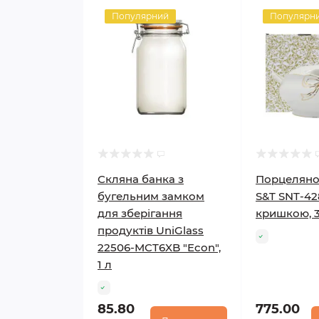
Популярний
Популярн
Скляна банка з
Порцеляно
бугельним замком
S&T SNT-42
для зберігання
кришкою, 3
продуктів UniGlass
22506-MCT6XB "Econ",
1 л
85.80
775.00