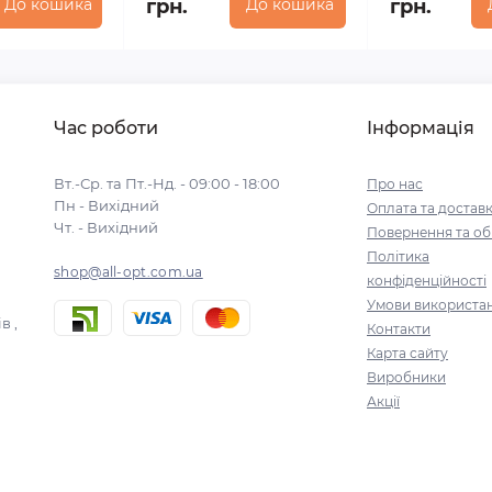
До кошика
грн.
До кошика
грн.
Час роботи
Інформація
Вт.-Ср. та Пт.-Нд. - 09:00 - 18:00
Про нас
Пн - Вихідний
Оплата та достав
Чт. - Вихідний
Повернення та об
Політика
shop@all-opt.com.ua
конфіденційності
Умови використа
в ,
Контакти
Карта сайту
Виробники
Акції