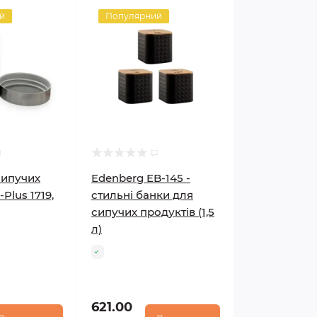
й
Популярний
сипучих
Edenberg EB-145 -
Plus 1719,
стильні банки для
сипучих продуктів (1,5
л)
621.00