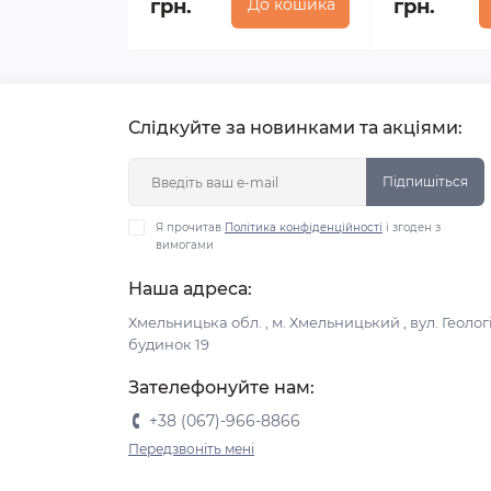
грн.
До кошика
грн.
Слідкуйте за новинками та акціями:
Підпишіться
Я прочитав
Політика конфіденційності
і згоден з
вимогами
Наша адреса:
Хмельницька обл. , м. Хмельницький , вул. Геологі
будинок 19
Зателефонуйте нам:
+38 (067)-966-8866
Передзвоніть мені