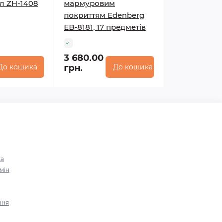
мл ZH-1408
мармуровим
покриттям Edenberg
EB-8181, 17 предметів
3 680.00
До кошика
грн.
До кошика
ка
мін
ння