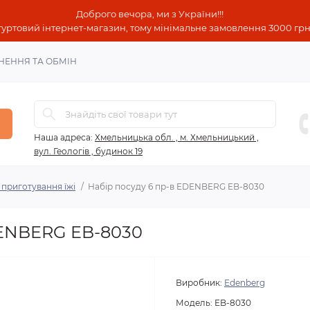
Доброго вечора, ми з України!!!
гуртовий інтернет-магазин, тому мінімальне замовлення 3000 грн!
НЕННЯ ТА ОБМІН
Наша адреса:
Хмельницька обл. , м. Хмельницький ,
вул. Геологів , будинок 19
приготування їжі
Набір посуду 6 пр-в EDENBERG EB-8030
DENBERG EB-8030
Виробник:
Edenberg
Модель:
EB-8030