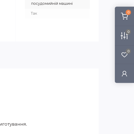
посудомийній машині
0
Так
0
0
иготування.