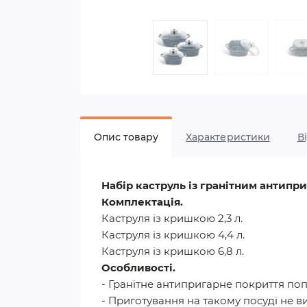
Опис товару
Характеристики
В
Набір каструль із гранітним антипр
Комплектація.
Каструля із кришкою 2,3 л.
Каструля із кришкою 4,4 л.
Каструля із кришкою 6,8 л.
Особливості.
- Гранітне антипригарне покриття по
- Приготування на такому посуді не вим