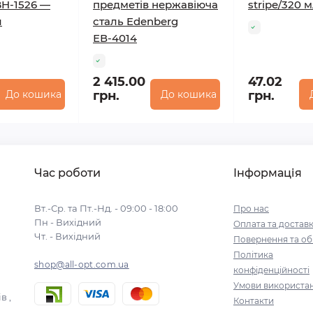
H-1526 —
предметів нержавіюча
stripe/320 
л
сталь Edenberg
ЕВ-4014
2 415.00
47.02
До кошика
грн.
До кошика
грн.
Час роботи
Інформація
Вт.-Ср. та Пт.-Нд. - 09:00 - 18:00
Про нас
Пн - Вихідний
Оплата та достав
Чт. - Вихідний
Повернення та об
Політика
shop@all-opt.com.ua
конфіденційності
Умови використа
в ,
Контакти