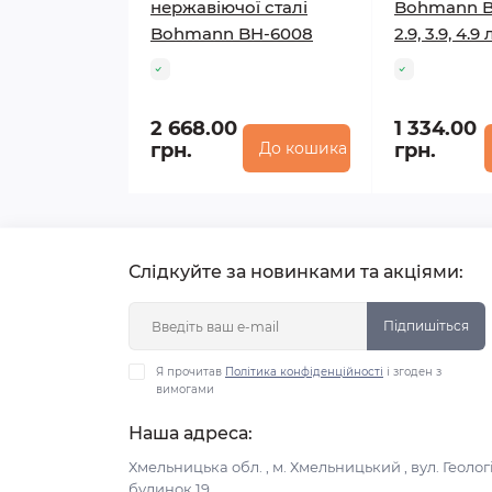
нержавіючої сталі
Bohmann B
Bohmann BH-6008
2.9, 3.9, 4.9 
2 668.00
1 334.00
грн.
До кошика
грн.
Слідкуйте за новинками та акціями:
Підпишіться
Я прочитав
Політика конфіденційності
і згоден з
вимогами
Наша адреса:
Хмельницька обл. , м. Хмельницький , вул. Геологі
будинок 19