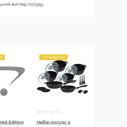
шній вигляд посуду.
й
Популярний
ed Edition
Набір посуду з