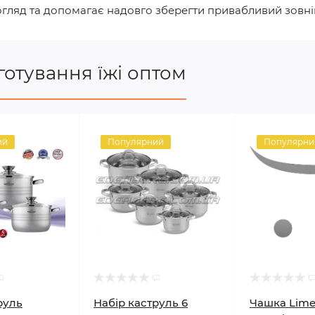
гляд та допомагає надовго зберегти привабливий зовні
отування їжі оптом
ий
Популярний
Популярни
руль
Набір каструль 6
Чашка Limet