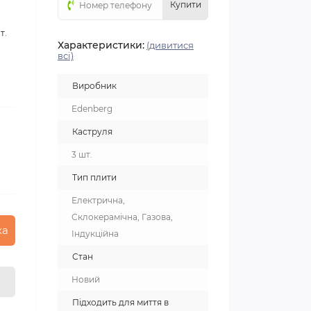
Купити
т.
Характеристики:
(дивитися
всі)
Виробник
Edenberg
Каструля
3 шт.
Тип плити
Електрична,
Склокерамічна, Газова,
ка
Індукційна
Стан
Новий
Підходить для миття в