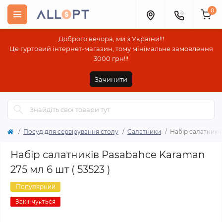
0
Доброго вечора, ми з України!!!
Це гуртовий інтернет-магазин, тому мінімальне замовлення
3000 грн!!!
Зачинити
Посуд для сервірування столу
Салатники
Набір салатників
Набір салатників Pasabahce Karaman
275 мл 6 шт ( 53523 )
Популярний
Закінчується