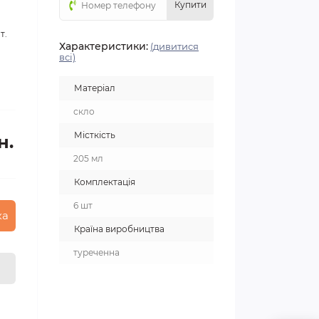
Купити
т.
Характеристики:
(дивитися
всі)
Матеріал
скло
Місткість
н.
205 мл
Комплектація
6 шт
ка
Країна виробництва
туреченна