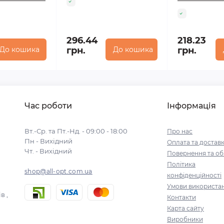
296.44
218.23
До кошика
грн.
До кошика
грн.
Час роботи
Інформація
Вт.-Ср. та Пт.-Нд. - 09:00 - 18:00
Про нас
Пн - Вихідний
Оплата та достав
Чт. - Вихідний
Повернення та об
Політика
shop@all-opt.com.ua
конфіденційності
Умови використа
в ,
Контакти
Карта сайту
Виробники