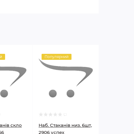
й
Популярний
канів скло
Наб. Стаканів низ. 6шт,
66
2906 успех