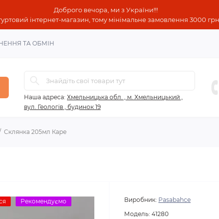
Доброго вечора, ми з України!!!
гуртовий інтернет-магазин, тому мінімальне замовлення 3000 грн!
НЕННЯ ТА ОБМІН
Наша адреса:
Хмельницька обл. , м. Хмельницький ,
вул. Геологів , будинок 19
Склянка 205мл Каре
Виробник:
Pasabahce
ся
Рекомендуємо
Модель:
41280