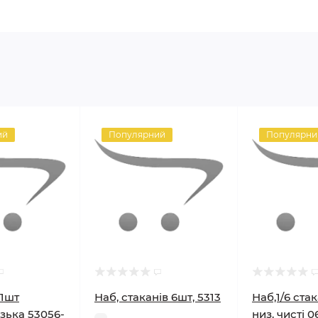
ий
Популярний
Популярни
 1шт
Наб, стаканів 6шт, 5313
Наб,1/6 ста
зька 53056-
низ. чисті 0