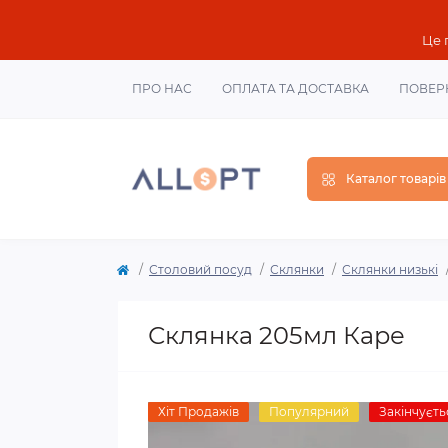
Це 
ПРО НАС
ОПЛАТА ТА ДОСТАВКА
ПОВЕР
Каталог товарів
Столовий посуд
Склянки
Склянки низькі
Склянка 205мл Каре
Хіт Продажів
Популярний
Закінчуєть