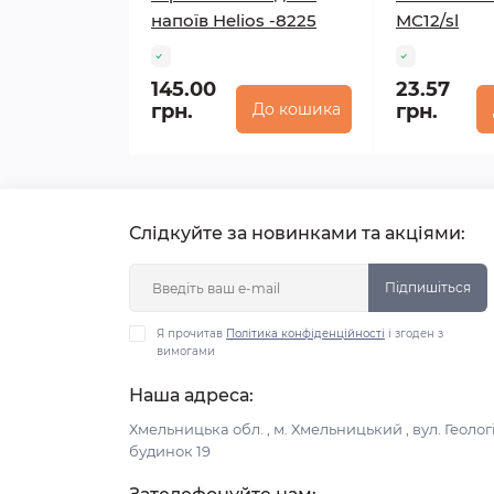
напоїв Helios -8225
МС12/sl
145.00
23.57
грн.
До кошика
грн.
Слідкуйте за новинками та акціями:
Підпишіться
Я прочитав
Політика конфіденційності
і згоден з
вимогами
Наша адреса:
Хмельницька обл. , м. Хмельницький , вул. Геологі
будинок 19