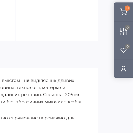
0
0
0
 вмістом і не виділяє шкідливих
вина, технології, матеріали
 шкідливих речовин. Склянка 205 мл
ти без абразивних миючих засобів.
ицтво спрямоване переважно для