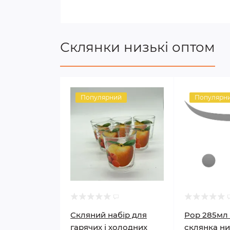
Склянки низькі оптом
Популярний
Популярн
Скляний набір для
Pop 285мл
гарячих і холодних
склянка ни