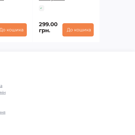
299.00
До кошика
грн.
До кошика
ка
мін
ння