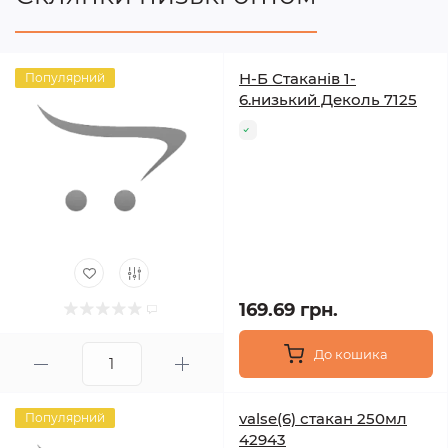
Н-Б Стаканів 1-
Популярний
6.низький Деколь 7125
169.69 грн.
До кошика
valse(6) стакан 250мл
Популярний
42943