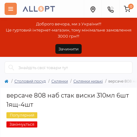
0
Доброго вечора, ми з України!!!
Це гуртовий інтернет-магазин, тому мінімальне замовлення
3000 грн!!!
Зачинити
Столовий посуд
Склянки
Склянки низькі
версаче 808 на
версаче 808 наб стак виски 310мл 6шт
1ящ-4шт
Популярний
Закінчується