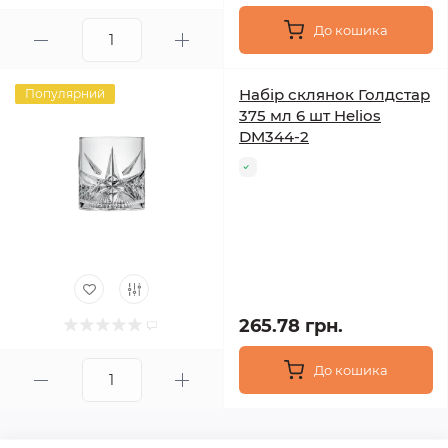
До кошика
Набір склянок Голдстар
Популярний
375 мл 6 шт Helios
DM344-2
265.78 грн.
До кошика