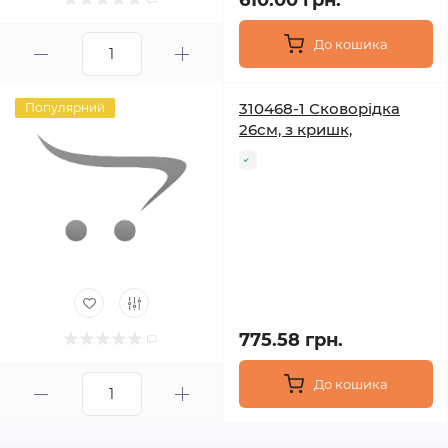
610.00 грн.
До кошика
310468-1 Сковорідка
Популярний
26см, з кришк,
775.58 грн.
До кошика