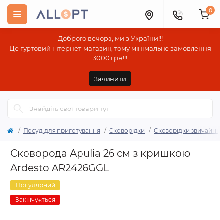
0
Доброго вечора, ми з України!!!
Це гуртовий інтернет-магазин, тому мінімальне замовлення
3000 грн!!!
Зачинити
Посуд для приготування
Сковорідки
Сковорідки звичайні
Сковорода Apulia 26 см з кришкою
Ardesto AR2426GGL
Популярний
Закінчується