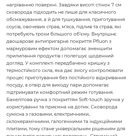
нагріванню поверхні. Завдяки висоті стінок 7 см
сковорода підходить не лише для класичного
обсмажування, а й для тушкування, приготування
соусів, овочевих страв, м’яса, підлив та страв, які
потребують трохи більшого об’єму. Внутрішнє
двошарове антипригарне покриття Pfluon з
мармуровим ефектом допомагає зменшити
прилипання продуктів і полегшує щоденний
догляд. У комплекті передбачено кришку з
термостійкого скла, яка дає змогу контролювати
процес приготування без постійного відкривання
посуду, а отвір для виходу пари допомагає
підтримувати комфортний режим готування.
Бакелітова ручка з покриттям Soft-touch зручна у
користуванні та приємна на дотик. Сковорода
сумісна з газовими, електричними,
склокерамічними, галогенними та індукційними
плитами, тому стане універсальним рішенням для
різних типів варильних поверхонь. Стриманий