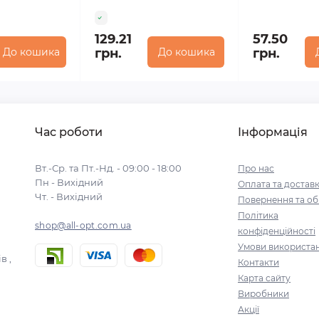
129.21
57.50
До кошика
грн.
До кошика
грн.
Час роботи
Інформація
Вт.-Ср. та Пт.-Нд. - 09:00 - 18:00
Про нас
Пн - Вихідний
Оплата та достав
Чт. - Вихідний
Повернення та об
Політика
shop@all-opt.com.ua
конфіденційності
Умови використа
в ,
Контакти
Карта сайту
Виробники
Акції