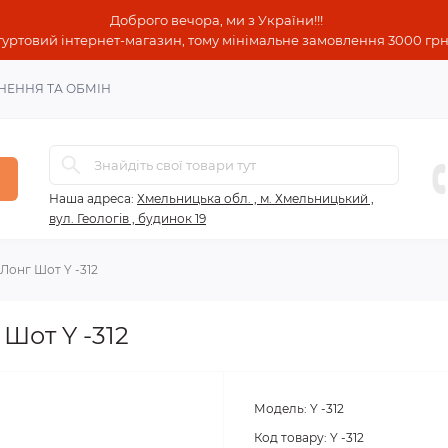
Доброго вечора, ми з України!!!
гуртовий інтернет-магазин, тому мінімальне замовлення 3000 грн!
НЕННЯ ТА ОБМІН
Наша адреса:
Хмельницька обл. , м. Хмельницький ,
вул. Геологів , будинок 19
 Лонг Шот Y -312
 Шот Y -312
Модель:
Y -312
Код товару:
Y -312