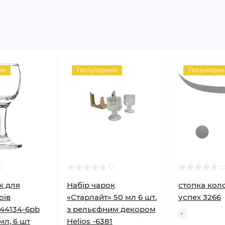
ий
Популярний
Популярни
к для
Набір чарок
стопка кол
оїв
«Старлайт» 50 мл 6 шт.
успех 3266
44134-6pb
з рельєфним декором
 мл, 6 шт
Helios -6381