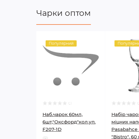
Чарки оптом
Популярний
Популярн
Наб.чарок 60мл,
Набір чаро
6шт,"Оксфорд"кол.уп.
міцних нап
F207-1D
Pasabahce 
"Bistro", 60