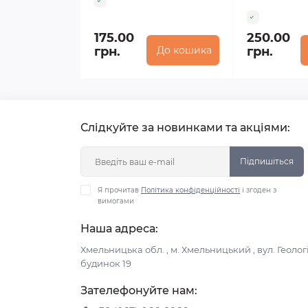
175.00
250.00
грн.
До кошика
грн.
Слідкуйте за новинками та акціями:
Підпишіться
Я прочитав
Політика конфіденційності
і згоден з
вимогами
Наша адреса:
Хмельницька обл. , м. Хмельницький , вул. Геологі
будинок 19
Зателефонуйте нам: