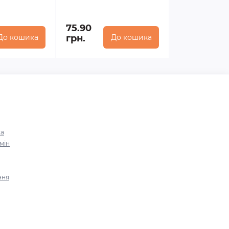
75.90
До кошика
грн.
До кошика
ка
мін
ння