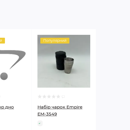
й
Популярний
ор дно
Набір чарок Empire
EM-3549