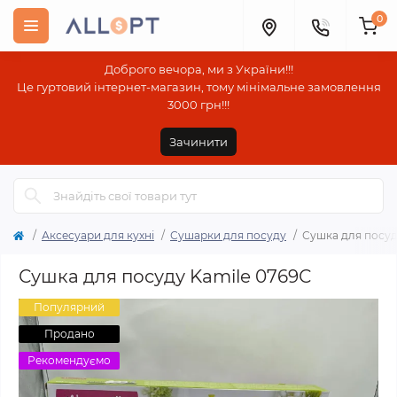
0
Доброго вечора, ми з України!!!
Це гуртовий інтернет-магазин, тому мінімальне замовлення
3000 грн!!!
Зачинити
Аксесуари для кухні
Сушарки для посуду
Сушка для посуд
Сушка для посуду Kamile 0769С
Популярний
Продано
Рекомендуємо