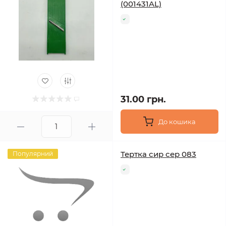
(001431AL)
31.00 грн.
До кошика
Тертка сир сер 083
Популярний