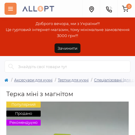
0
Доброго вечора, ми з України!!!
Це гуртовий інтернет-магазин, тому мінімальне замовлення
3000 грн!!!
Зачинити
Аксесуари для кухні
Тертки для кухні
Спеціалізовані (для с
Терка міні з магнітом
Популярний
Продано
Рекомендуємо