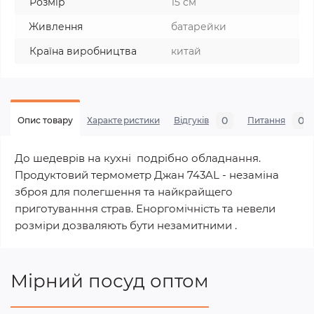
Розмір
15 см
Живлення
батарейки
Країна виробництва
китай
0
0
Опис товару
Характеристики
Відгуків
Питання
До шедеврів на кухні подрібно обладнання.
Продуктовий термометр Джан 743AL - незаміна
зброя для полегшення та найкрайщего
приготуванння страв. Еноргомічність та невели
розміри дозваляють бути незамитними .
Мірний посуд оптом