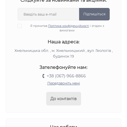
Слідкуйте за новинками та акціями:
Підпишіться
Я прочитав
Політика конфіденційності
і згоден з
вимогами
Наша адреса:
Хмельницька обл. , м. Хмельницький , вул. Геологів ,
будинок 19
Зателефонуйте нам:
+38 (067)-966-8866
Передзвоніть мені
До контактів