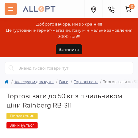
0
Доброго вечора, ми з України!!!
Це гуртовий інтернет-магазин, тому мінімальне замовлення
3000 грн!!!
Зачинити
Аксесуари для кухні
Ваги
Торгові ваги
Торгові ваги до 5
Торгові ваги до 50 кг з лічильником
ціни Rainberg RB-311
Популярний
Закінчується