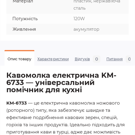
Матеріал
пластик, нержавіюча
сталь
Потужність
120W
Живлення
акумулятор
0
0
Опис товару
Характеристики
Відгуків
Питання
Кавомолка електрична KM-
6733 — універсальний
помічник для кухні
KM-6733
— це електрична кавомолка ножового
(роторного) типу, яка забезпечує швидке та
ефективне подрібнення кавових зерен, спецій,
горіхів та інших продуктів. Ідеально підходить для
приготування кави в турці, адже дає можливість