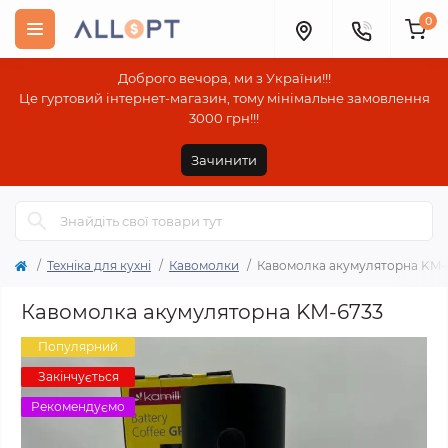
0
Доброго вечора, ми з України!!!
Це гуртовий інтернет-магазин, тому мінімальне замовлення
3000 грн!!!
Зачинити
Техніка для кухні
Кавомолки
Кавомолка акумуляторна KM-
Кавомолка акумуляторна KM-6733
Популярний
Закінчується
Рекомендуємо