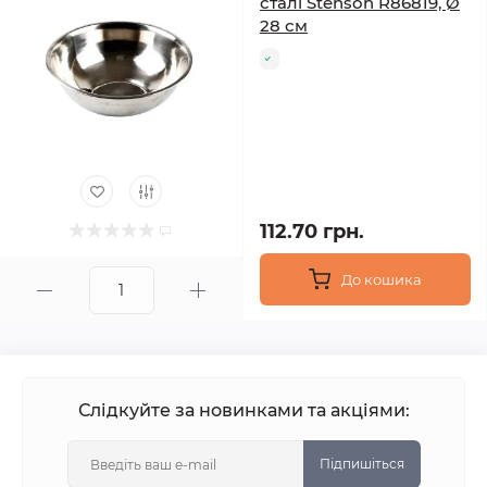
сталі Stenson R86819, Ø
28 см
112.70 грн.
До кошика
Слідкуйте за новинками та акціями:
Підпишіться