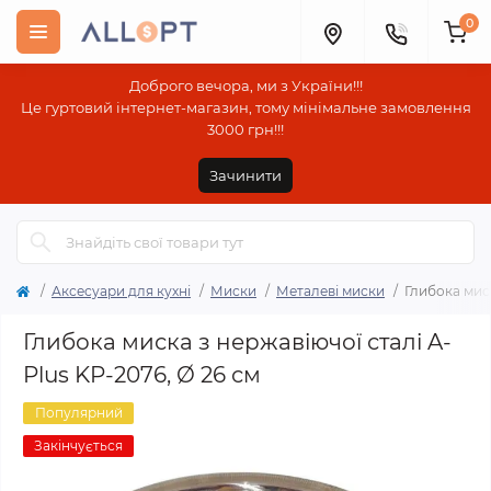
0
Доброго вечора, ми з України!!!
Це гуртовий інтернет-магазин, тому мінімальне замовлення
3000 грн!!!
Зачинити
Аксесуари для кухні
Миски
Металеві миски
Глибока миск
Глибока миска з нержавіючої сталі A-
Plus KP-2076, Ø 26 см
Популярний
Закінчується