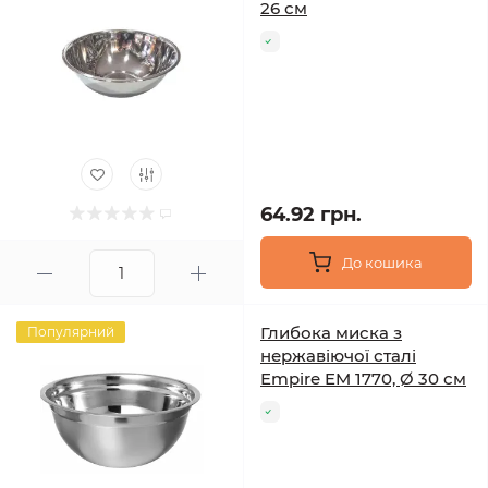
26 см
64.92 грн.
До кошика
Глибока миска з
Популярний
нержавіючої сталі
Empire EM 1770, Ø 30 см