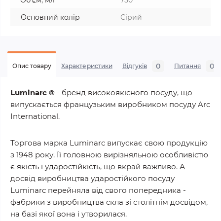
Об'єм, мл
750
Основний колір
Сірий
0
0
Опис товару
Характеристики
Відгуків
Питання
Luminarc ®
- бренд високоякісного посуду, що
випускається французьким виробником посуду Arc
International.
Торгова марка Luminarc випускає свою продукцію
з 1948 року. Її головною вирізняльною особливістю
є якість і ударостійкість, що вкрай важливо. А
досвід виробництва ударостійкого посуду
Luminarc перейняла від свого попередника -
фабрики з виробництва скла зі столітнім досвідом,
на базі якої вона і утворилася.