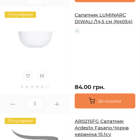
Салатник LUMINARC
Популярний
DIWALI /14,5 см (N4054)
84.00 грн.
До кошика
AR0215FG Салатник
Популярний
Ardesto Fasano.Чорна
кераміка 15.1cv