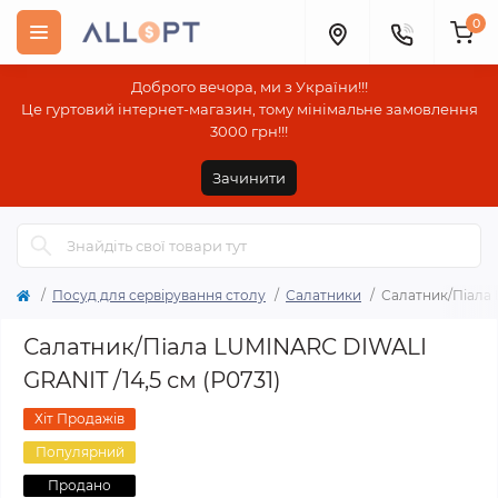
0
Доброго вечора, ми з України!!!
Це гуртовий інтернет-магазин, тому мінімальне замовлення
3000 грн!!!
Зачинити
Посуд для сервірування столу
Салатники
Салатник/Піала 
Салатник/Піала LUMINARC DIWALI
GRANIT /14,5 см (P0731)
Хіт Продажів
Популярний
Продано