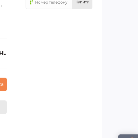
Купити
т.
н.
ка