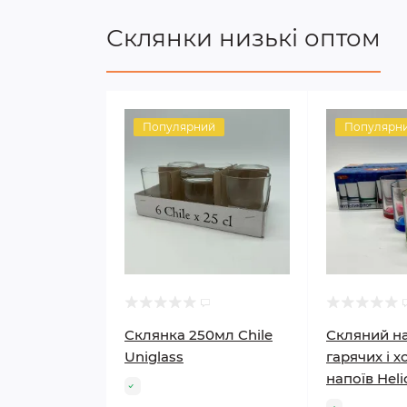
Склянки низькі оптом
Популярний
Популярн
Склянка 250мл Chile
Скляний на
Uniglass
гарячих і 
напоїв Heli