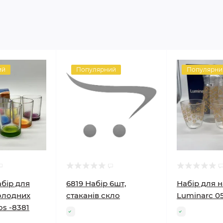
ий
Популярний
Популярни
бір для
6819 Набір 6шт,
Набір для н
холодних
стаканів скло
Luminarc 0
os -8381