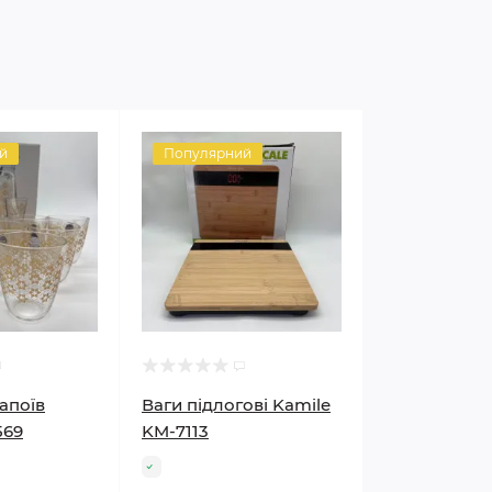
й
Популярний
апоїв
Ваги підлогові Kamile
569
KM-7113