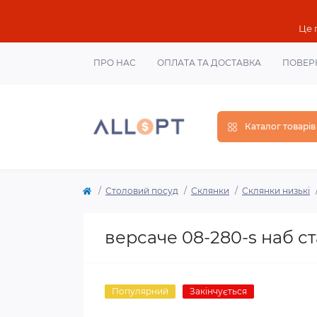
Це 
ПРО НАС
ОПЛАТА ТА ДОСТАВКА
ПОВЕР
Каталог товарів
Столовий посуд
Склянки
Склянки низькі
версаче 08-280-s наб ст
Популярний
Закінчується