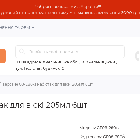
Доброго вечора, ми з України!!!
гуртовий інтернет-магазин, тому мінімальне замовлення 3000 грн!
НЕННЯ ТА ОБМІН
Наша адреса:
Хмельницька обл. , м. Хмельницький ,
вул. Геологів , будинок 19
версаче 08-280-s наб стак для віскі 205мл 6шт
ак для віскі 205мл 6шт
Модель:
GE08-280/s
Код товару:
GE08-280/s