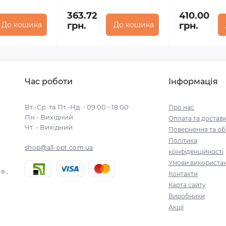
363.72
410.00
До кошика
грн.
До кошика
грн.
Час роботи
Інформація
Вт.-Ср. та Пт.-Нд. - 09:00 - 18:00
Про нас
Пн - Вихідний
Оплата та достав
Чт. - Вихідний
Повернення та об
Політика
shop@all-opt.com.ua
конфіденційності
Умови використа
в ,
Контакти
Карта сайту
Виробники
Акції