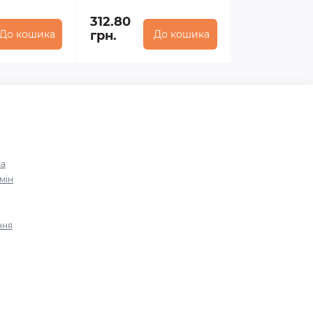
312.80
До кошика
грн.
До кошика
ка
мін
ння