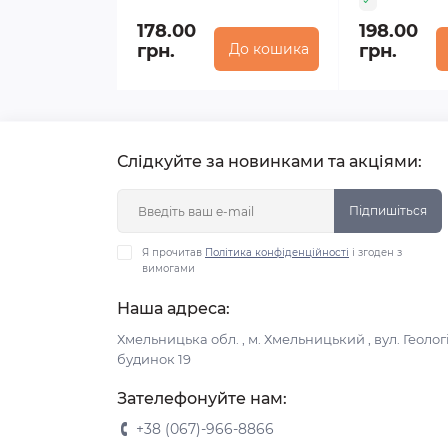
178.00
198.00
грн.
До кошика
грн.
Слідкуйте за новинками та акціями:
Підпишіться
Я прочитав
Політика конфіденційності
і згоден з
вимогами
Наша адреса:
Хмельницька обл. , м. Хмельницький , вул. Геологі
будинок 19
Зателефонуйте нам:
+38 (067)-966-8866